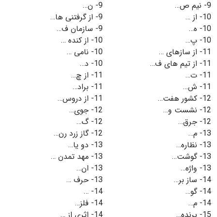
9-
نیم ص…
9-
ن…
10-
از …
9-
از گرفتنی ها…
10-
ه…
9-
سازمان ف…
10-
پ…
10-
از كنده …
11-
از سازهای …
10-
نامی …
11-
از تیم های ف…
10-
د…
11-
ت…
11-
از چ…
11-
ش…
11-
براد…
12-
كشور هفت…
11-
از دروس…
12-
نشست و…
12-
جوی…
12-
جرق…
12-
گ…
13-
م…
12-
گاز زرد رن…
13-
نظاره…
13-
دو یا…
13-
گوشت…
13-
مهد تمدن …
13-
واژه…
13-
ان…
14-
ساز بر…
13-
حرف …
14-
گو…
14-
…
14-
م…
14-
فلز…
15-
پرنده…
14-
اثری از …