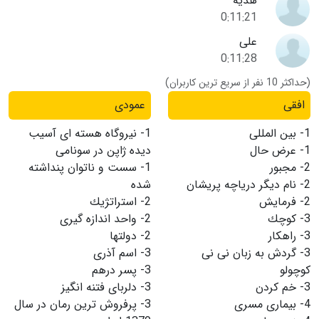
هدیه
0:11:21
علی
0:11:28
(حداکثر 10 نفر از سریع ترین کاربران)
افقی
عمودی
1-
بین المللی
1-
نیروگاه هسته ای آسیب
1-
عرض حال
دیده ژاپن در سونامی
2-
مجبور
1-
سست و ناتوان پنداشته
2-
نام دیگر دریاچه پریشان
شده
2-
فرمایش
2-
استراتژیك
3-
كوچك
2-
واحد اندازه گیری
3-
راهكار
2-
دولتها
3-
گردش به زبان نی نی
3-
اسم آذری
كوچولو
3-
پسر درهم
3-
خم كردن
3-
دلربای فتنه انگیز
4-
بیماری مسری
3-
پرفروش ترین رمان در سال