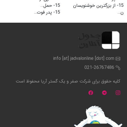
15-
از بزرگترین خوشنویسان
15-
حمل…
ن…
15-
پدر فوت…
info [at] jadvalonline [dot] com
021-26767486
کلیه حقوق برای شرکت صفر و یک گستر آریا محفوظ است