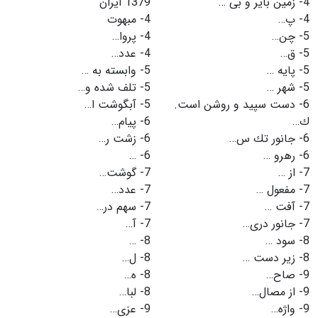
4-
زمین بایر و بی …
1379 ایران
4-
پ…
4-
مبهوت
5-
چن…
4-
پروا…
5-
ق…
4-
عدد…
5-
پایه …
5-
وابسته به …
5-
شهر …
5-
تلف شده و…
6-
دست سپید و روشن است.
5-
آبگوشت ا…
ك…
6-
پیام…
6-
جانور تك س…
6-
زشت ر…
6-
رهرو …
6-
…
7-
از …
7-
گوشت…
7-
مفعول …
7-
عدد…
7-
آفت …
7-
سهم در…
7-
جانور دری…
7-
آ…
8-
سود …
8-
…
8-
زیر دست …
8-
ل…
9-
صاح…
8-
ه…
9-
از مصال…
8-
لبا…
9-
واژه…
9-
عزی…