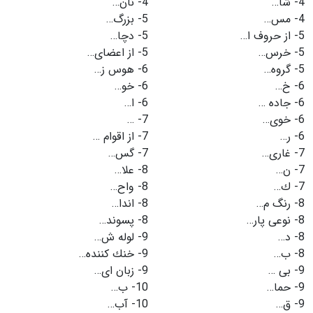
4-
شا…
4-
نان…
4-
مس…
5-
بزرگ…
5-
از حروف ا…
5-
دچا…
5-
خرس…
5-
از اعضای…
5-
گروه…
6-
هوس ز…
6-
خ…
6-
خو…
6-
جاده …
6-
ا…
6-
خوی…
7-
…
6-
ر…
7-
از اقوام …
7-
غاری…
7-
گس…
7-
ن…
8-
علا…
7-
ك…
8-
واح…
8-
رنگ م…
8-
اندا…
8-
نوعی پار…
8-
پسوند…
8-
د…
9-
لوله ش…
8-
ب…
9-
خنك كننده…
9-
بی …
9-
زبان ای…
9-
حما…
10-
ب…
9-
ق…
10-
آب…