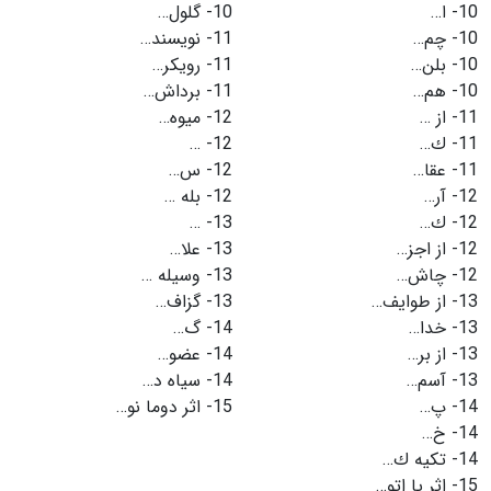
10-
ا…
10-
گلول…
10-
چم…
11-
نویسند…
10-
بلن…
11-
رویكر…
10-
هم…
11-
برداش…
11-
از …
12-
میوه…
11-
ك…
12-
…
11-
عقا…
12-
س…
12-
آر…
12-
بله …
12-
ك…
13-
…
12-
از اجز…
13-
علا…
12-
چاش…
13-
وسیله …
13-
از طوایف…
13-
گزاف…
13-
خدا…
14-
گ…
13-
از بر…
14-
عضو…
13-
آسم…
14-
سیاه د…
14-
پ…
15-
اثر دوما نو…
14-
خ…
14-
تكیه ك…
15-
اثر یا اتو…