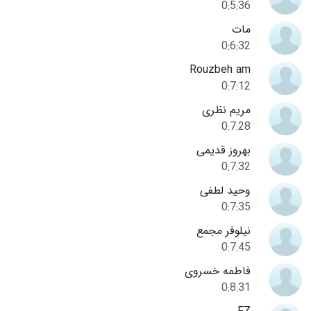
0:5:36
مات
0:6:32
Rouzbeh am
0:7:12
مریم نظری
0:7:28
بهروز قدیمی
0:7:32
وحید لطفی
0:7:35
نیلوفر مجمع
0:7:45
فاطمه خسروی
0:8:31