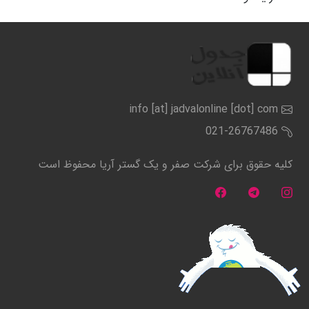
info [at] jadvalonline [dot] com
021-26767486
کلیه حقوق برای شرکت صفر و یک گستر آریا محفوظ است