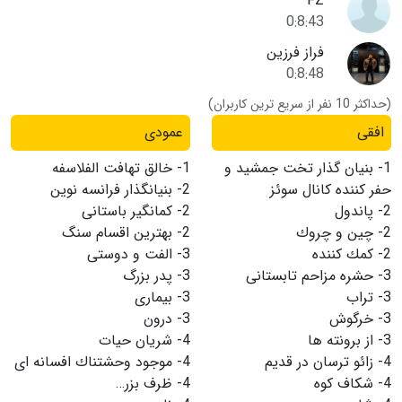
FZ
0:8:43
فراز فرزین
0:8:48
(حداکثر 10 نفر از سریع ترین کاربران)
افقی
عمودی
1-
بنیان گذار تخت جمشید و
1-
خالق تهافت الفلاسفه
حفر كننده كانال سوئز
2-
بنیانگذار فرانسه نوین
2-
پاندول
2-
كمانگیر باستانی
2-
چین و چروك
2-
بهترین اقسام سنگ
2-
كمك كننده
3-
الفت و دوستی
3-
حشره مزاحم تابستانی
3-
پدر بزرگ
3-
تراب
3-
بیماری
3-
خرگوش
3-
درون
3-
از برونته ها
4-
شریان حیات
4-
زائو ترسان در قدیم
4-
موجود وحشتناك افسانه ای
4-
شكاف كوه
4-
ظرف بزر…