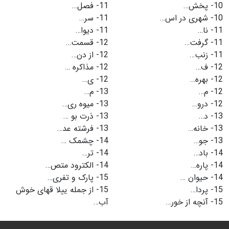
10-
پخش…
11-
فصل…
10-
شهری در اس…
11-
سر…
11-
نا…
11-
دیوا…
11-
گرفت…
12-
قسمت…
11-
زنب…
12-
از دن…
12-
ف…
12-
مذاکره …
12-
بهره…
12-
ی…
12-
م…
13-
م…
12-
درو…
13-
میوه ری…
13-
د…
13-
ذرت بو …
13-
خانه…
13-
فرشته عد…
13-
جو…
14-
چشمک …
14-
باد…
14-
تر…
14-
پاره…
14-
الکترود متص…
14-
حیوان …
15-
پارک و تفری…
15-
پردا…
15-
از جمله ییلا قهای خوش
15-
آنچه از خور…
آب…