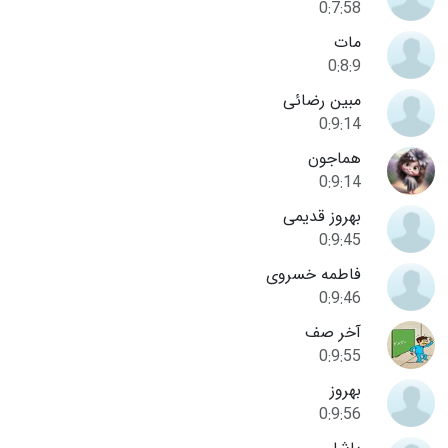
0:7:58
مات
0:8:9
مبین رضائی
0:9:14
هماجون
0:9:14
بهروز قدیمی
0:9:45
فاطمه خسروی
0:9:46
آخر صف
0:9:55
بهروز
0:9:56