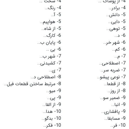
4-
از پوشاک …
4-
سخت …
4-
برادر…
4-
رنگ…
5-
دانش…
5-
آ…
5-
دایی…
5-
هواپیم…
5-
توهی…
5-
از شاه…
6-
د…
6-
کارگ…
6-
شهر خر…
6-
پایان ب…
6-
کم…
6-
بی …
7-
م…
7-
شهر ب…
7-
اصطلاحی…
7-
کشیدنی…
7-
ضربه سر…
7-
ی…
7-
نوعی پیشو…
8-
اصطلاحی د…
8-
از قطعا…
8-
مرتبط ساختن قطعات فیل…
8-
از روز…
9-
میو…
9-
ضمیر سو…
9-
پی…
9-
انبا…
9-
از القا…
9-
پافشاری…
10-
هدا…
9-
مسابقا…
10-
بدگو…
10-
فر…
10-
فکر…