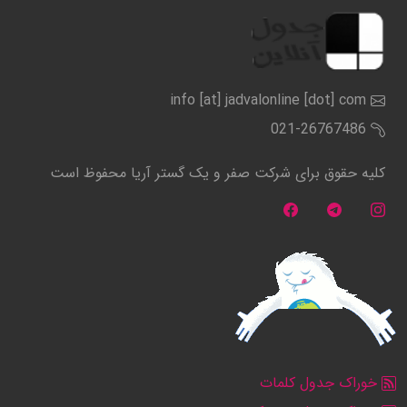
info [at] jadvalonline [dot] com
021-26767486
کلیه حقوق برای شرکت صفر و یک گستر آریا محفوظ است
خوراک جدول کلمات