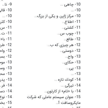
10-
چاهی …
9-
نا…
10-
…
10-
قال
10-
مركز ژاپن و یكی از بزرگ…
10-
…
11-
اطلاع…
10-
كثر
11-
كشتی…
11-
س…
11-
چوب س…
11-
ت…
12-
طالع…
11-
با«
12-
هر چیزی كه ب…
12-
طرف
12-
دوستی…
12-
واح
13-
واح…
12-
بسی
13-
حكای…
13-
موج
13-
پی…
13-
وس
13-
…
13-
محك
14-
كودك تازه …
13-
پدر
14-
تیرگی …
14-
فر…
14-
با «تام» از كارتون…
14-
دست
15-
عنوان سیستم عاملی كه شركت
14-
نوع
مایكروسافت آ…
15-
بخش