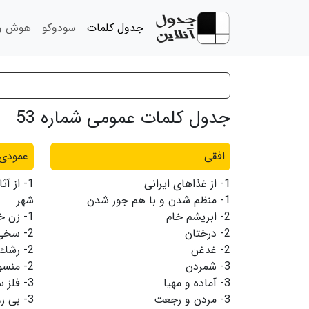
جدول کلمات
سودوکو
هوش و 
جدول کلمات عمومی شماره 53
افقی
عمودی
1-
از غذاهای ایرانی
1-
از آث
1-
منظم شدن و با هم جور شدن
شهر
2-
ابریشم خام
1-
زن خا
2-
درختان
2-
سخی 
2-
غدغن
2-
رشك 
3-
شمردن
2-
منسو
3-
آماده و مهیا
3-
فلز 
3-
مردن و رجعت
3-
بی ر