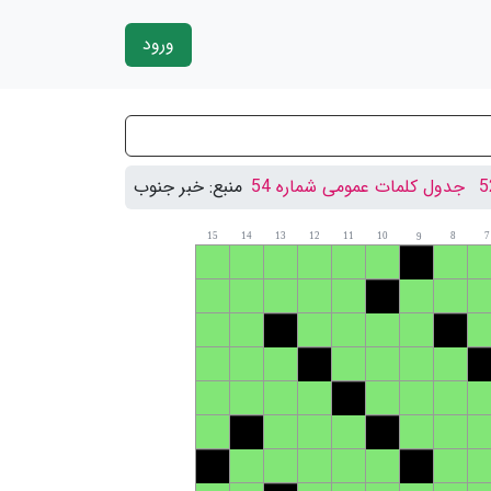
ورود
جدول کلمات عمومی شماره 54
منبع:
خبر جنوب
15
14
13
12
11
10
8
7
9