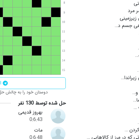
ی
8
 مرد
9
 زیرزمینی
10
ی جسم د…
11
12
13
…
14
15
زیراندا…
اش
و…
دوستان خود را به چالش حل ا
ما…
حل شده توسط 130 نفر
…
بهروز قدیمی
0:6:43
كردن …
مات
تی كه در مرز از كالاهایی …
0:6:48