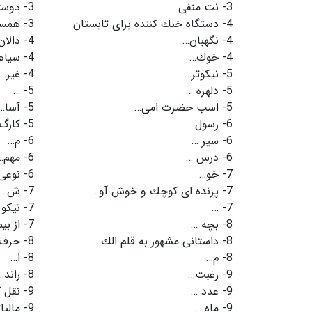
3-
نت منفی
3-
دوست
4-
دستگاه خنك كننده برای تابستان
3-
همسر
4-
نگهبان…
4-
دالان
4-
خوك…
4-
سیاه
5-
نیكوتر…
4-
غیر…
5-
دلهره …
5-
…
5-
اسب حضرت امی…
5-
آسا…
6-
رسول…
5-
كارگ
6-
سیر …
6-
م…
6-
درس …
6-
مهم…
7-
خو…
6-
نوعی 
7-
پرنده ای كوچك و خوش آو…
7-
ش…
7-
…
7-
نیكو 
8-
بچه …
7-
از بی
8-
داستانی مشهور به قلم الك…
8-
حرف 
8-
م…
8-
ا…
9-
رغبت…
8-
راند…
9-
عدد …
9-
نقل 
9-
ماه …
9-
مالیا