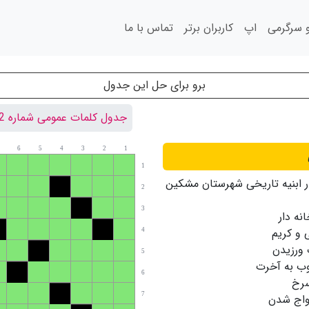
سرگرمی
اپ
کاربران برتر
تماس با ما
برو برای حل این جدول
جدول کلمات عمومی شماره 52
6
5
4
3
2
1
1
ار ابنیه تاریخی شهرستان مشكین
2
3
نه دار
و كریم
4
ورزیدن
5
ب به آخرت
6
سرخ
7
واج شدن