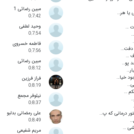
مبین رضائی 1
ی یا هر…
0:7:42
وحید لطفی
ت …
0:7:54
فاطمه خسروی
 دفت…
0:7:56
 …
مبین رضائی
د پو…
0:8:12
ار…
ود خیا…
فراز فرزین
ی…
0:8:19
م …
نیلوفر مجمع
…
0:8:37
علی رمضانی بدلبو
ور درمانی كه پ…
0:8:49
…
ی …
مریم شفیعی