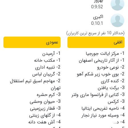
بهروز
0:9:52
اکبری
0:10:1
(حداکثر 10 نفر از سریع ترین کاربران)
افقی
عمودی
1-
مرکز ایالت جورجیا
1-
آرمیدن
1-
از آثار تاریخی اصفهان
1-
مکتب خانه
2-
نوعی خودرو
2-
تنبیه اداری
2-
بوی خوب زیر شکم آهو
2-
گریبان لباس
2-
کنده کاری
2-
مهاجم اسبق تیم استقلال
3-
برکت یافتن
تهران
3-
کتابی از فرانسوا ماری ولتر
3-
کرم حشره
3-
کرکس
3-
حیوان وحشی
4-
ناحیه تفریحی ایتالیا
3-
قطار زیرزمینی
4-
وسیله مورد نیاز نجار
4-
از گلهای زینتی
4-
د…
4-
آش هفت دانه