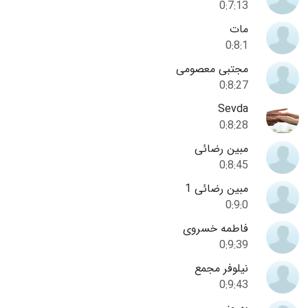
0:7:13
مات
0:8:1
مجتبی معصومی
0:8:27
Sevda
0:8:28
مبین رضائی
0:8:45
مبین رضائی 1
0:9:0
فاطمه خسروی
0:9:39
نیلوفر مجمع
0:9:43