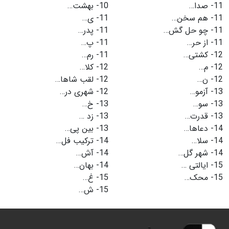
11-
صدا…
10-
بهشت…
11-
هم سخن…
11-
ی…
11-
چو حل گش…
11-
پدر…
11-
از حر…
11-
پ…
12-
کشتی…
11-
رم…
12-
م…
12-
کلا…
12-
ن…
12-
لقب شاها…
13-
آزمو…
12-
شهری در…
13-
سو…
13-
خ…
13-
قدرت…
13-
زد …
14-
دعاها…
13-
بین پی…
14-
سلا…
14-
ترکیب فل…
14-
شهر گل…
14-
آش…
15-
ایالتی …
14-
بهان…
15-
محک…
15-
غ…
15-
ش…