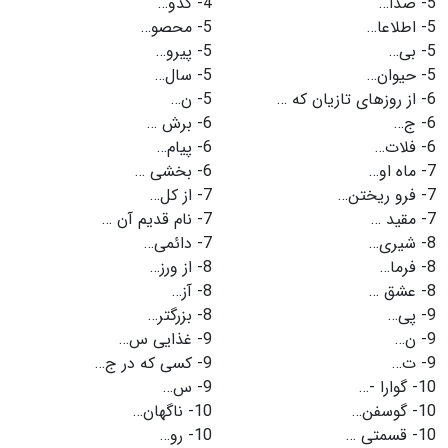
5-
صدا…
4-
کدو…
5-
اطلاعا…
5-
محصو…
5-
بی…
5-
پیرو…
5-
حیوان…
5-
سال…
6-
از روزهای تازیان که …
5-
ن…
6-
ج…
6-
برش …
6-
فلات…
6-
پیام…
7-
ماه او…
6-
بخشی …
7-
فرو ریختن…
7-
از کل…
7-
مقید …
7-
نام قدیم آن …
8-
شیری…
7-
دائمی…
8-
فرما…
8-
از ورز…
8-
عشق …
8-
آز…
9-
پی…
8-
بزرگتر…
9-
ن…
9-
غذایی س…
9-
ت…
9-
کسی که در ج…
10-
گوارا -…
9-
س…
10-
گوسفن…
10-
ناگهان…
10-
قسمتی …
10-
رو…