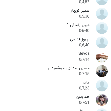
0:4:52
سمیرا نوبهار
0:5:36
مبین رضائی 1
0:6:40
بهروز قدیمی
0:6:40
Sevda
0:7:14
حسین عبدالهی خوشمردان
0:7:15
مات
0:7:23
هماجون
0:7:51