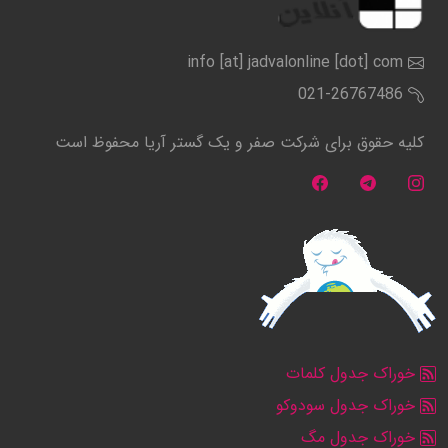
info [at] jadvalonline [dot] com
021-26767486
کلیه حقوق برای شرکت صفر و یک گستر آریا محفوظ است
خوراک جدول کلمات
خوراک جدول سودوکو
خوراک جدول مگ