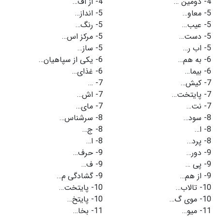
4-
دومین …
4-
از اف…
5-
معاو…
5-
انداز…
5-
عیب…
5-
رنگ…
5-
دست…
5-
مرکز اس…
5-
اب ر…
5-
ساز…
6-
به هم…
6-
یکی از سپاهیان…
6-
بیما…
6-
غذای…
7-
کیش…
7-
…
7-
پایتخت…
7-
اش…
7-
نت…
7-
مای…
8-
سود…
8-
سرشناس…
8-
ا…
8-
ج…
8-
پرد…
8-
ا…
9-
دور…
9-
حرف…
9-
پی …
9-
ف…
9-
از هم…
9-
گشادگی م…
10-
تالاب…
10-
پایتخت…
10-
موی گ…
10-
پایتخ…
11-
میو…
11-
بخا…