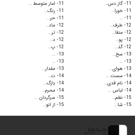
11-
گاز دس…
11-
امار متوسط …
11-
خورا…
11-
رنگ…
11-
…
11-
حر…
12-
طرف…
12-
ماد…
12-
منقا…
12-
تر…
12-
پو…
12-
د…
12-
گذ…
12-
پ…
13-
سخ…
13-
…
…
13-
…
13-
13-
هوای…
13-
مقدار…
14-
سست …
14-
ت…
14-
نام قدی…
14-
بازگ…
14-
لباس …
14-
محرم…
15-
نظم…
15-
سرگردان …
15-
شا…
15-
از انو…