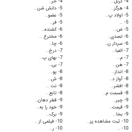
4-
کربل…
4-
حر…
4-
هرگز…
5-
دانش شن…
5-
اولاد پ…
5-
عضو…
5-
…
5-
فر…
5-
ض…
6-
کشنده…
6-
تصدی…
6-
مخترع …
6-
سردار ن…
6-
چا…
7-
الفبا…
7-
درخ…
7-
م…
7-
بهای پ…
7-
هن…
7-
بی…
8-
انداز…
8-
پو…
8-
آواز د…
8-
ش…
8-
افشر…
8-
نت …
8-
قسمت م…
8-
تابع…
9-
چیر…
9-
قطر دهان…
9-
قیمت…
9-
خود را به…
9-
بخا…
9-
برک…
10-
ثبت مشاهده پز…
10-
فیلمی از …
10-
…
10-
ر…