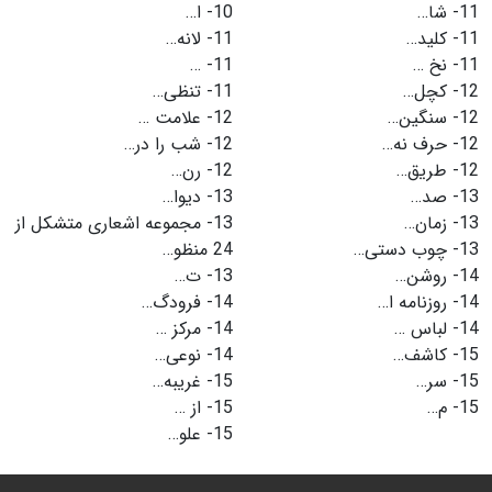
11-
شا…
10-
ا…
11-
کلید…
11-
لانه…
11-
نخ …
11-
…
12-
کچل…
11-
تنظی…
12-
سنگین…
12-
علامت …
12-
حرف نه…
12-
شب را در…
12-
طریق…
12-
رن…
13-
صد…
13-
دیوا…
13-
زمان…
13-
مجموعه اشعاری متشکل از
13-
چوب دستی…
24 منظو…
14-
روشن…
13-
ت…
14-
روزنامه ا…
14-
فرودگ…
14-
لباس …
14-
مرکز …
15-
کاشف…
14-
نوعی…
15-
سر…
15-
غریبه…
15-
م…
15-
از …
15-
علو…