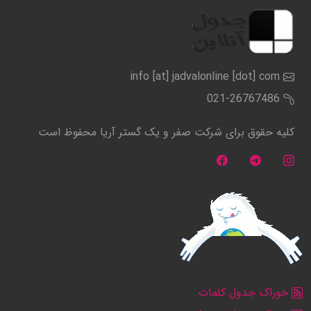
info [at] jadvalonline [dot] com
021-26767486
کلیه حقوق برای شرکت صفر و یک گستر آریا محفوظ است
خوراک جدول کلمات