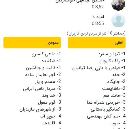
حسین عبدالهی خوشمردان
0:8:52
امید د
0:8:55
(حداکثر 10 نفر از سریع ترین کاربران)
افقی
عمودی
1-
تنها و منفرد
1-
ماهی کنسرو
1-
زنگ کاروان
1-
شکننده
1-
فیلمی با بازی رضا کیانیان
1-
نائب و جانشین
2-
حقه
2-
آجر لعابدار ساده
2-
جایگاه
2-
همدم و یار
2-
ناشایست
2-
سردار نامی ایرانی
3-
مانند هم
3-
خداوند
3-
خوردنی همراه غذا
3-
قوم مغول
3-
کمانگیر باستانی
3-
از شهرهای مازندران
4-
خط کش مهندسی
4-
جوی آب
4-
خرم…
4-
قاعده…