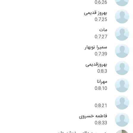
0:6:26
بهروز قدیمی
0:7:25
مات
0:7:27
سمیرا نوبهار
0:7:39
بهروزقدیمی
0:8:3
مهرانا
0:8:10
0:8:21
فاطمه خسروی
0:8:33