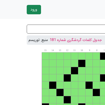
ورود
جدول کلمات گردشگری شماره 181
منبع:
توریسم
15
14
13
12
11
10
9
8
7