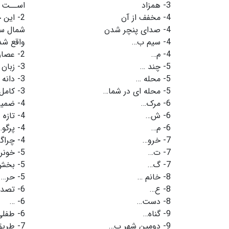
3-
همزاد
اســت
4-
مخفف از آن
2-
4-
صدای پنچر شدن
شمال سـ
4-
سیم ب…
واقع ش
4-
م…
2-
عصار
5-
چند …
3-
زبان
5-
محله …
3-
دانه
5-
محله ای در شما…
3-
کامل
6-
مرک…
4-
ضمیر 
6-
ش…
4-
تازه 
6-
م…
4-
پرگو…
7-
خرو…
4-
چراگا
7-
ت…
5-
خونر
7-
گ…
5-
بخش 
8-
خانم …
5-
حر…
8-
ع…
6-
تصد
8-
دست…
6-
…
9-
گناه…
6-
طفلی
9-
دومین شهر ب…
7-
طریق