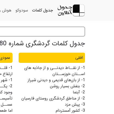
جدول کلمات
سودوکو
هوش و 
جدول کلمات گردشگری شماره 180
افقی
عمودی
1-
از نقــاط دیدنــى و از جاذبه هاى
1-
قلــه
اســتان خوزســتان
ارتفاع حدود 
1-
از بازرهای قدیمی و دیدنی شیراز
1-
شهر غ
2-
بنفش بسیار روشن
2-
یکــ
2-
آبنما
وجود کن
2-
از مناطق گردشگری روستای فارسیان
تأسیســ
3-
پیش مزد
عســل ا
3-
کشور آمستردام
اما طعم