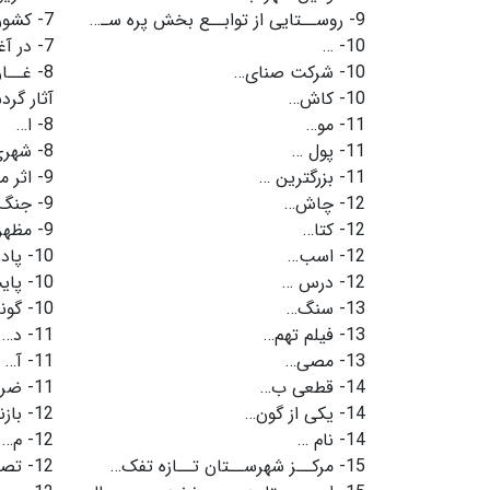
9-
روســتایى از توابــع بخش پره سـ…
7-
کشور
10-
…
7-
در آغ
10-
شرکت صنای…
8-
غــار
10-
کاش…
آثار گر
11-
مو…
8-
ا…
11-
پول …
8-
شهری
11-
بزرگترین …
9-
اثر م
12-
چاش…
9-
جنگ
12-
کتا…
9-
مظهر
12-
اسب…
10-
پاد
12-
درس …
10-
پای
13-
سنگ…
10-
گون
13-
فیلم تهم…
11-
د…
13-
مصی…
11-
آ…
14-
قطعی ب…
11-
ضر
14-
یکی از گون…
12-
بازن
14-
نام …
12-
م…
15-
مرکــز شهرســتان تــازه تفک…
12-
تصف