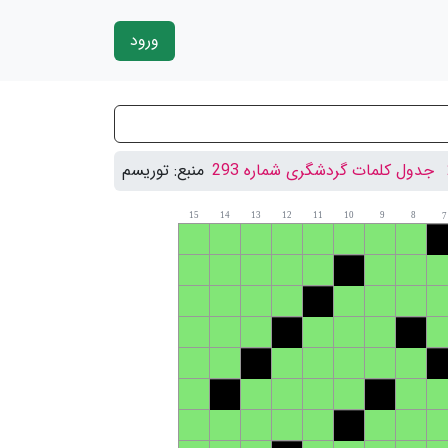
ورود
جدول کلمات گردشگری شماره 293
منبع:
توریسم
15
14
13
12
11
10
9
8
7