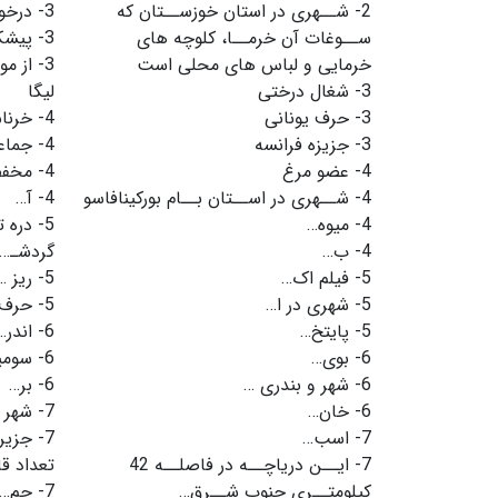
2-
شــهرى در استان خوزســتان که
3-
درخو
ســوغات آن خرمــا، کلوچه هاى
3-
پیش
خرمایى و لباس هاى محلى است
3-
از مو
3-
شغال درختی
لیگا
3-
حرف یونانی
4-
خرنا
3-
جزیزه فرانسه
4-
جماع
4-
عضو مرغ
4-
مخفف
4-
شــهرى در اســتان بــام بورکینافاسو
4-
آ…
4-
میوه…
5-
دره 
4-
ب…
گردشـ…
5-
فیلم اک…
5-
ریز …
5-
شهری در ا…
5-
حرف
5-
پایتخ…
6-
اندر…
6-
بوی…
6-
سومی
6-
شهر و بندری …
6-
بر…
6-
خان…
7-
شهر ز
7-
اسب…
7-
جزیره
7-
ایــن دریاچــه در فاصلــه 42
تعداد ق
کیلومتــرى جنوب شــرق…
7-
جم…