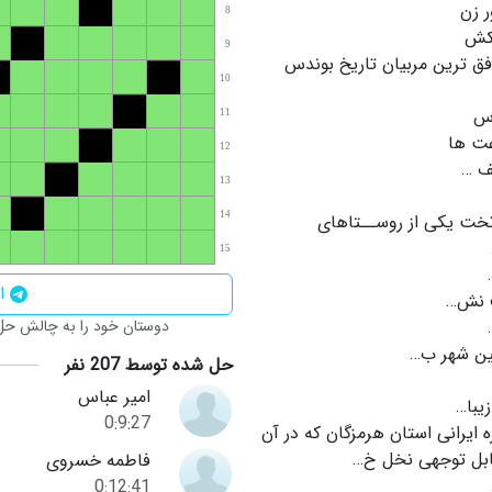
ر زن
8
کش
9
فق ترین مربیان تاریخ بوندس
10
س
11
ت ها
12
 …
13
تخت یکى از روســتاهاى
14
15
اش
 نش…
دوستان خود را به چالش حل ا
ن شهر ب…
حل شده توسط 207 نفر
امیر عباس
یبا…
0:9:27
 ایرانى استان هرمزگان که در آن
ابل توجهى نخل خ…
فاطمه خسروی
0:12:41