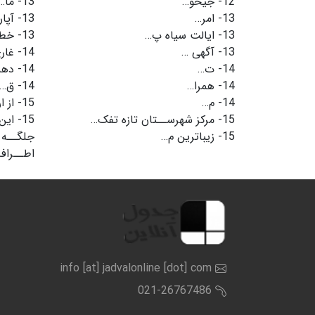
12-
جیحو…
13-
ما…
13-
امر…
13-
آپا
13-
ایالت سیاه پ…
13-
خط 
13-
آگهی …
14-
غار
14-
ت…
14-
دهم
14-
همرا…
14-
ق…
14-
م…
15-
از 
15-
مرکز شهرســتان تازه تفک…
15-
این
15-
زیباترین م…
جلگــه 
اطــراف
info [at] jadvalonline [dot] com
021-26767486