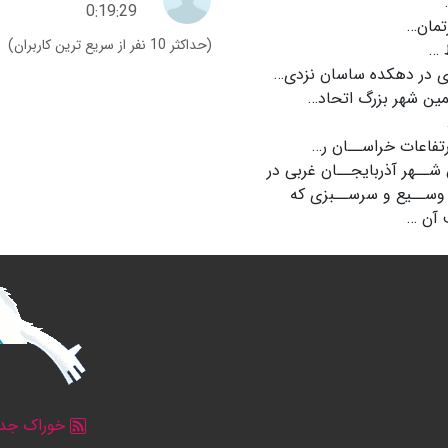
0:19:29
رتمان…
(حداکثر 10 نفر از سریع ترین کاربران)
…
ى در دهکده ساسان نزدی…
ین شهر بزرگ اتحاد…
ارتفاعات خراســان ر…
 شــهر آذربایجــان غربى در
وســیع و سرســبزى که
 آن …
خوراک جدو