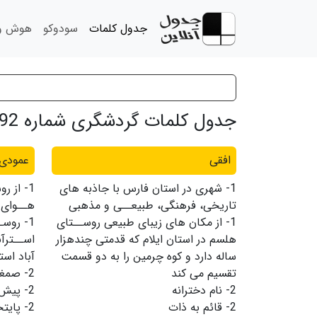
جدول کلمات
سودوکو
هوش و 
جدول کلمات گردشگری شماره 292
افقی
عمودی
1-
شهرى در استان فارس با جاذبه هاى
1-
از ر
تاریخى، فرهنگى، طبیعــى و مذهبى
هــواى 
1-
از مکان هاى زیباى طبیعى روســتاى
1-
روسـ
هلسم در استان ایلام که قدمتى چندهزار
اســترآ
ساله دارد و کوه چرمین را به دو قسمت
آباد است
تقسیم مى کند
2-
صمغی
2-
نام دخترانه
2-
پیش د
2-
قائم به ذات
2-
پایت