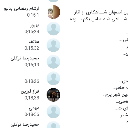
ارشام رمضانی بدلبو
ل اصفهان شــاهکارى از آثار
0:15:1
دشــاهى شاه عباس یکم بــوده
بهروز
0:15:24
کی …
هاتف
…
0:15:32
…
حمیدرضا توکلی
0:16:19
…
دی…
0:18:26
 حضر…
فراز فرزین
ین شهر پرج…
0:18:33
تقسی…
مهدی
ش ت…
0:18:56
یر…
…
حمیدرضا توکلی