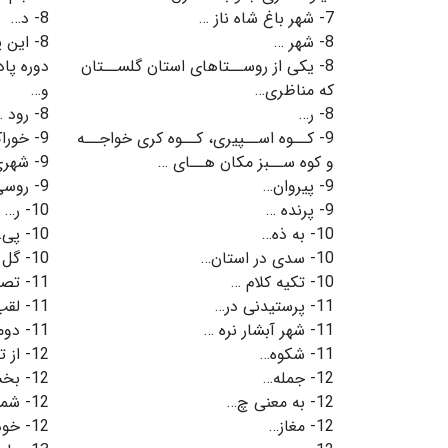
7-
شهر باغ شاه ناز …
8-
د…
8-
شهر …
8-
این پ
8-
یکى از روســتاهاى استان گلســتان
دوره پا
که مناظرى…
و…
8-
ر…
8-
رود …
9-
کــوه اســپیرى، کــوه کرى خواجــه
9-
خورا
و کوه ســبز مکان هــاى …
9-
شهری
9-
پیروان…
9-
روسی
9-
پرنده …
10-
ر…
10-
به ذه…
10-
پی…
10-
سدی در استان…
10-
گل 
10-
تکیه کلام …
11-
تص
11-
پرستیدنی در…
11-
لقب
11-
شهر آبشار نره …
11-
دوم
11-
شکوه…
12-
از 
12-
جمله…
12-
بخ
12-
به معنی چ…
12-
شمش
12-
مغاز…
12-
خود