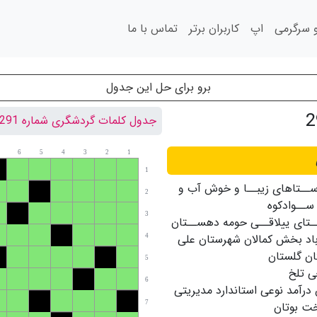
سرگرمی
اپ
کاربران برتر
تماس با ما
برو برای حل این جدول
جدول کلمات گردشگری شماره 291
6
5
4
3
2
1
1
وســتاهاى زیبــا و خوش آب و
2
ســوادکوه
3
ـتاى ییلاقــى حومه دهســتان
باد بخش کمالان شهرستان على
4
ان گلستان
5
 تلخ
6
رآمد نوعی استاندارد مدیریتی
خت بوتان
7