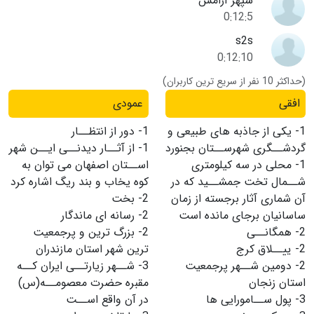
سپهر آرامش
0:12:5
s2s
0:12:10
(حداکثر 10 نفر از سریع ترین کاربران)
افقی
عمودی
1-
یکى از جاذبه هاى طبیعى و
1-
دور از انتظــار
گردشــگرى شهرســتان بجنورد
1-
از آثــار دیدنــى ایــن شهر
1-
محلى در سه کیلومترى
اســتان اصفهان مى توان به
شــمال تخت جمشــید که در
کوه یخاب و بند ریگ اشاره کرد
آن شمارى آثار برجسته از زمان
2-
بخت
ساسانیان برجاى مانده است
2-
رسانه اى ماندگار
2-
همگانــى
2-
بزرگ ترین و پرجمعیت
2-
ییــلاق کرج
ترین شهر استان مازندران
2-
دومین شــهر پرجمعیت
3-
شــهر زیارتــى ایران کــه
استان زنجان
مقبره حضرت معصومــه(س)
3-
پول ســامورایى ها
در آن واقع اســت