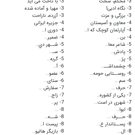
3-
محکم، سخت
3-
با تاخت می اید
3-
نگاه ادبى!
3-
مهيا و آماده شده
3-
بزرگى و عزت
3-
آزرده، ناراحت
4-
معاون و آسیستان
4-
جزيره ايرانى
4-
آپارتمان کوچک که ا…
4-
دورى ا…
4-
بن…
4-
ضمير…
5-
شاعر معا…
5-
شــهر دي…
5-
پادش…
5-
سـ…
5-
پژ…
5-
گربه…
6-
چشمداشــ…
6-
آ…
6-
روســتایى حومه…
6-
عضو…
6-
سم …
6-
ستای…
7-
حرف …
7-
سفارش …
7-
یکى از کشوره…
7-
زاج…
7-
شهرى در است…
7-
پر…
8-
ابوا…
8-
…
8-
حــرف …
8-
شــه…
8-
پســتاندار ع…
8-
پيست ا…
8-
ال…
8-
بازيگر هاليو…