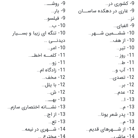
9-
کشورى در…
9-
روشــ…
9-
غارى در دهکده ساســان
9-
بار…
نز…
9-
فیلسو…
9-
الفباى…
10-
ب…
10-
ششــمین شــهر…
10-
تنگه اى زیبا و بســیار
10-
از هف…
دیدنــى …
10-
تیر…
10-
امر…
11-
روز …
11-
کلمــه اخطـ…
11-
ط…
11-
زو…
11-
آب و…
11-
زادگاه ام…
12-
تصدی…
12-
مخف…
12-
بر…
12-
با یلل…
12-
عدم…
12-
ش…
13-
ا…
13-
بهــ…
13-
م…
13-
نشــانه اختصارى سازم…
13-
پدر شعر یونا…
13-
از اج…
13-
م…
13-
تع…
14-
از شــهرهاى قدیم…
14-
شــهرى در نیمه…
14-
ماشی…
14-
مخترع …