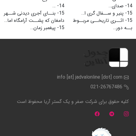
14-
صداى…
14-
…
15-
پنیر و ســفال گرى ا…
15-
بنــاى آجرى دیدنى شــهر
15-
اثــرى تاریخــى مربــوط
دامغان که پشــت آرامگاه اما…
بــه دور…
15-
پیغمبر زمان…
info [at] jadvalonline [dot] com
021-26767486
کلیه حقوق برای شرکت صفر و یک گستر آریا محفوظ است