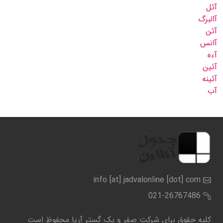
آئل
آالبرگ
آئن
آانس
آءه
آئین
آئینه
آب
info [at] jadvalonline [dot] com
021-26767486
کلیه حقوق برای شرکت صفر و یک گستر آریا محفوظ است