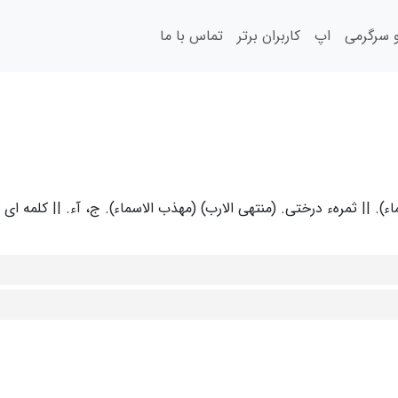
سرگرمی
اپ
کاربران برتر
تماس با ما
ء). || ثمرهء درختی. (منتهی الارب) (مهذب الاسماء). ج، آء. || کلمه ای ک