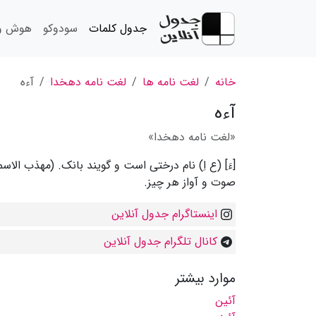
جدول کلمات
سودوکو
هوش و 
خانه
لغت نامه ها
لغت نامه دهخدا
آءه
آءه
«لغت نامه دهخدا»
[ءَ] (ع اِ) نام درختی است و گویند بانک. (مهذب الاسما
صوت و آواز هر چیز.
اینستاگرام جدول آنلاین
کانال تلگرام جدول آنلاین
موارد بیشتر
آئین