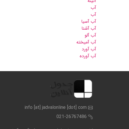
آئینه
آب
آب
آب آسیا
آب آشنا
آب آلو
آب آمیخته
آب آورد
آب آورده
info [at] jadvalonline [dot] com
021-26767486