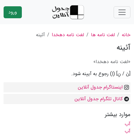
ورود
خانه
لغت نامه ها
لغت نامه دهخدا
آئینه
آئینه
«لغت نامه دهخدا»
[نَ / نِ] (اِ) رجوع به آیینه شود.
اینستاگرام جدول آنلاین
کانال تلگرام جدول آنلاین
موارد بیشتر
آب
آب