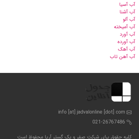
آب آسیا
آب آشنا
آب آلو
آب آمیخته
آب آورد
آب آورده
آب آهک
آب آهن تاب
info [at] jadvalonline [dot] com
021-26767486
کلیه حقوق برای شرکت صفر و یک گستر آریا محفوظ است