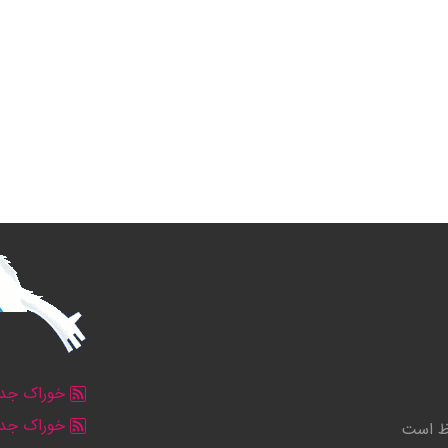
خوراک جدو
خوراک جدو
وظ است