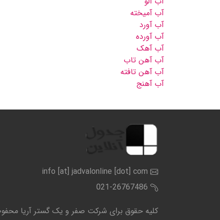
آب آلو
آب آمیخته
آب آورد
آب آورده
آب آهک
آب آهن تاب
آب آهن تافته
آب آهنج
info [at] jadvalonline [dot] com
021-26767486
کلیه حقوق برای شرکت صفر و یک گستر آریا محف