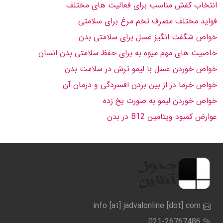
انتخاب کفش مناسب برای فعالیت های مختلف
فواید مختلف مصرف تخم مرغ برای سلامتی
خواص شگفت انگیز عسل برای سلامتی بدن
خاصیت های مهم میوه به برای حفظ سلامتی بدن انسان
خواص خوردن عسل با لیمو ترش در سلامت بدن
خواص خرما در از بین بردن افسردگی و درمان آن
خواص خوردن لیمو به صورت یخ زده
عوارض کمبود ویتامین B12 در بدن
info [at] jadvalonline [dot] com
021-26767486