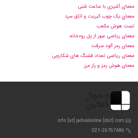
معمای آشپزی با ساعت شنی
معماي يک چوب کبريت و اتاق سرد
تست هوش مکعب
معمای ریاضی عبور از پل رودخانه
معمای رمز آلود سرقت
معمای ریاضی تعداد فشنگ های شکارچی
معمای هوش رمز و راز مرز
info [at] jadvalonline [dot] com
021-26767486