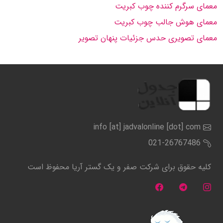
معمای سرگرم کننده چوب کبریت
معمای هوش جالب چوب کبریت
معمای تصویری حدس جزئیات پنهان تصویر
info [at] jadvalonline [dot] com
021-26767486
کلیه حقوق برای شرکت صفر و یک گستر آریا محفوظ است