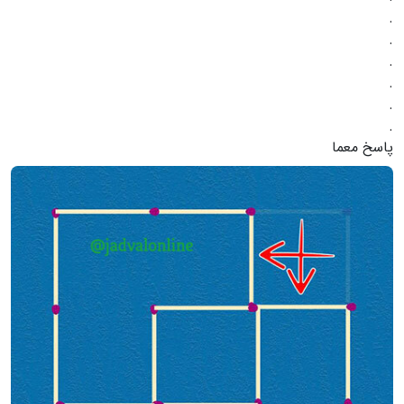
.
.
.
.
.
.
پاسخ معما