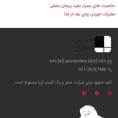
خاصیت های بسیار مفید ریحان بنفش
مضرات خوردن چای بعد از غذا
info [at] jadvalonline [dot] com
021-26767486
کلیه حقوق برای شرکت صفر و یک گستر آریا محفوظ است