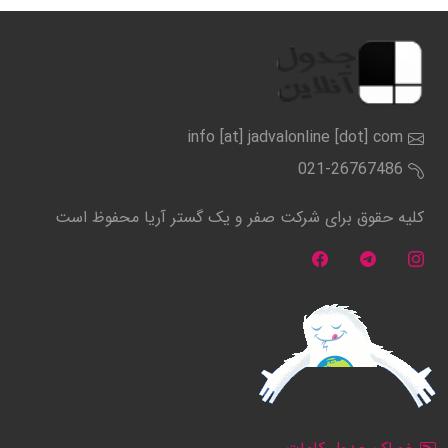
info [at] jadvalonline [dot] com
021-26767486
کلیه حقوق برای شرکت صفر و یک گستر آریا محفوظ است