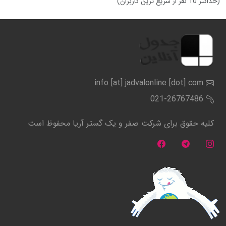
(حداکثر 10 نفر از سریع ترین کاربران)
info [at] jadvalonline [dot] com
021-26767486
کلیه حقوق برای شرکت صفر و یک گستر آریا محفوظ است