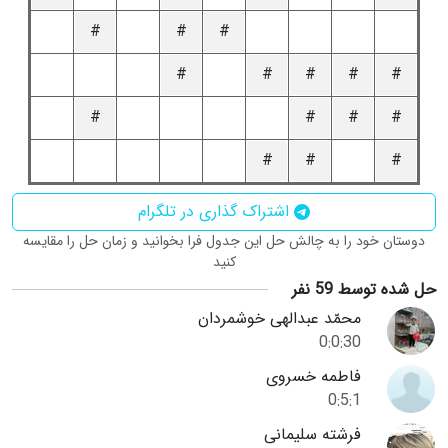
#
#
#
#
#
#
#
#
#
#
#
#
#
#
#
اشتراک گذاری در تلگرام
دوستان خود را به چالش حل این جدول فرا بخوانید و زمان حل را مقایسه
کنید
حل شده توسط 59 نفر
محمّد عبدالهی خوشمردان
0:0:30
فاطمه خسروی
0:5:1
فرشته سلیمانی