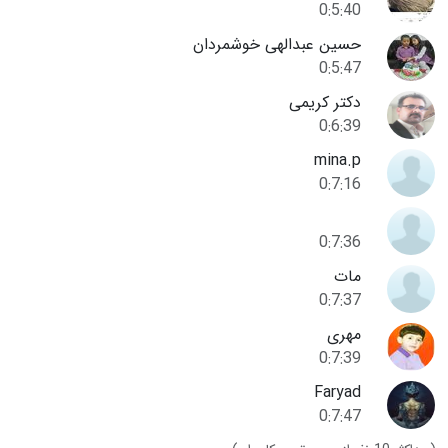
0:5:40
حسین عبدالهی خوشمردان
0:5:47
دکتر کریمی
0:6:39
mina.p
0:7:16
0:7:36
مات
0:7:37
مهری
0:7:39
Faryad
0:7:47