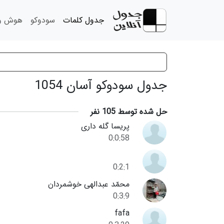
جدول کلمات
سودوکو
هوش و 
جدول سودوکو آسان 1054
حل شده توسط 105 نفر
پریسا گله داری
0:0:58
0:2:1
محمّد عبدالهی خوشمردان
0:3:9
fafa