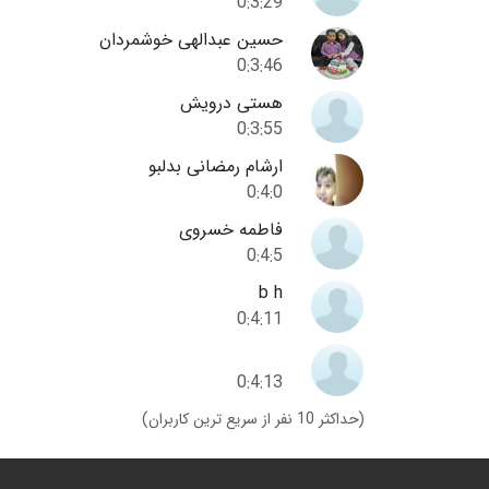
0:3:29
حسین عبدالهی خوشمردان
0:3:46
هستی درویش
0:3:55
ارشام رمضانی بدلبو
0:4:0
فاطمه خسروی
0:4:5
b h
0:4:11
0:4:13
(حداکثر 10 نفر از سریع ترین کاربران)