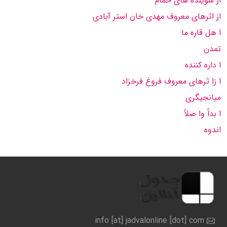
از شوینده های حمام
از اثرهای معروف مهدی خان استر آبادی
ا هل قاره ما
تمدن
ا داره كننده
ا زا ثرهای معروف فروغ فرخزاد
میانجیگری
ا بداً وا صلاً
اندوه
info [at] jadvalonline [dot] com