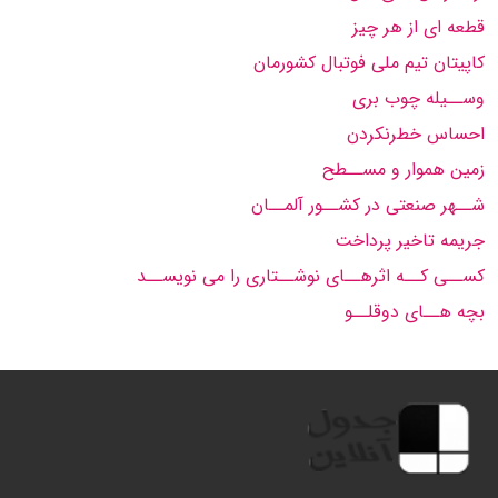
قطعه ای از هر چیز
کاپیتان تیم ملی فوتبال کشورمان
وســیله چوب بری
احساس خطرنکردن
زمین هموار و مســطح
شــهر صنعتی در کشــور آلمــان
جریمه تاخیر پرداخت
کســی کــه اثرهــای نوشــتاری را می نویســد
بچه هــای دوقلــو