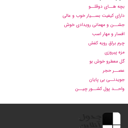
بچه هــای دوقلــو
دارای کیفیت بســیار خوب و عالی
جشــن و مهمانی رویدادی خوش
افسار و مهار اسب
چرم براق رویه کفش
مزه پیروزی
گل معطرو خوش بو
عصــر حجر
جویدنــی بی پایان
واحــد پول کشــور چیــن