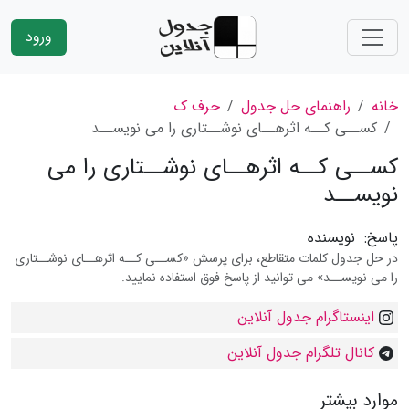
ورود
خانه
راهنمای حل جدول
حرف ک
کســی کــه اثرهــای نوشــتاری را می نویســد
کســی کــه اثرهــای نوشــتاری را می
نویســد
پاسخ:
نویسنده
در حل جدول کلمات متقاطع، برای پرسش «کســی کــه اثرهــای نوشــتاری
را می نویســد» می توانید از پاسخ فوق استفاده نمایید.
اینستاگرام جدول آنلاین
کانال تلگرام جدول آنلاین
موارد بیشتر