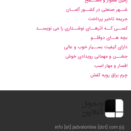
زمین هموار و مســطح
شــهر صنعتی در کشــور آلمــان
جریمه تاخیر پرداخت
کســی کــه اثرهــای نوشــتاری را می نویســد
بچه هــای دوقلــو
دارای کیفیت بســیار خوب و عالی
جشــن و مهمانی رویدادی خوش
افسار و مهار اسب
چرم براق رویه کفش
info [at] jadvalonline [dot] com