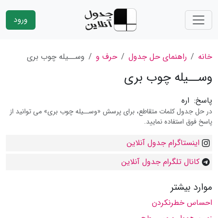
ورود
خانه
راهنمای حل جدول
حرف و
وســیله چوب بری
وســیله چوب بری
پاسخ:
اره
در حل جدول کلمات متقاطع، برای پرسش «وســیله چوب بری» می توانید از
پاسخ فوق استفاده نمایید.
اینستاگرام جدول آنلاین
کانال تلگرام جدول آنلاین
موارد بیشتر
احساس خطرنکردن