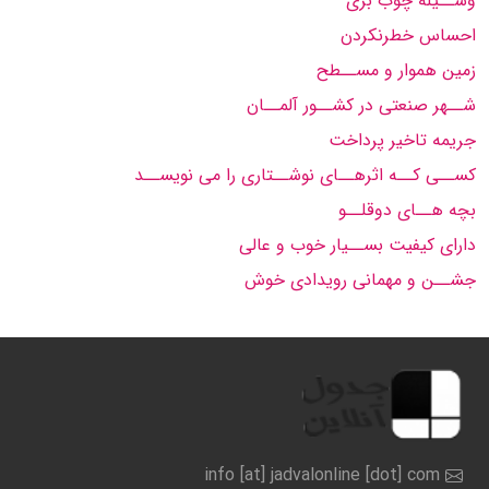
وســیله چوب بری
احساس خطرنکردن
زمین هموار و مســطح
شــهر صنعتی در کشــور آلمــان
جریمه تاخیر پرداخت
کســی کــه اثرهــای نوشــتاری را می نویســد
بچه هــای دوقلــو
دارای کیفیت بســیار خوب و عالی
جشــن و مهمانی رویدادی خوش
info [at] jadvalonline [dot] com