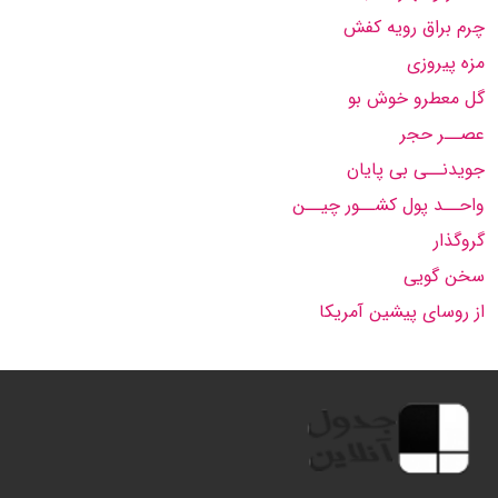
چرم براق رویه کفش
مزه پیروزی
گل معطرو خوش بو
عصــر حجر
جویدنــی بی پایان
واحــد پول کشــور چیــن
گروگذار
سخن گویی
از روسای پیشین آمریکا