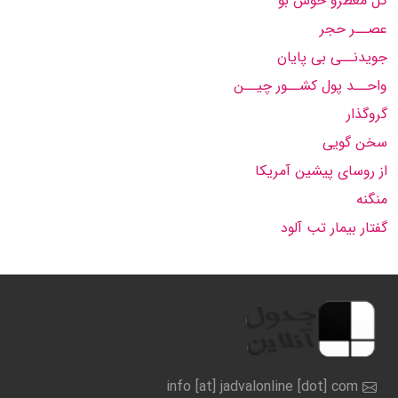
گل معطرو خوش بو
عصــر حجر
جویدنــی بی پایان
واحــد پول کشــور چیــن
گروگذار
سخن گویی
از روسای پیشین آمریکا
منگنه
گفتار بیمار تب آلود
info [at] jadvalonline [dot] com