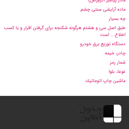
مادر پیامبر اكرم(ص)
ماده آرایشی سنتی چشم
چه بسیار
طبق اصل سی و هشتم هرگونه شكنجه برای گرفتن اقرار و یا كسب
اطلاع... است
دستگاه توزیع برق خودرو
چادر، خیمه
شمار رمز
غوغا، بلوا
ماشین چاپ اتوماتیك