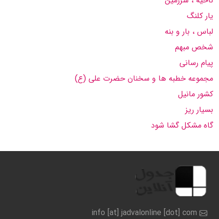
ناحیه ، سرزمین
یار کلنگ
لباس ، بار و بنه
شخص مبهم
پیام رسانی
مجموعه خطبه ها و سخنان حضرت علی (ع)
کشور مانیل
بسیار ریز
گاه مشکل گشا شود
info [at] jadvalonline [dot] com