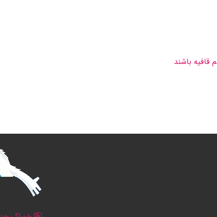
 قافیه باشند
خوراک جدو