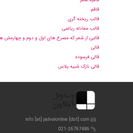
قاقم
قالب ریخته گری
قالب معادله ریاضی
قالبی از شعر که مصرع های اول و دوم و چهارمش هم
قالی
قالی فرسوده
قالی نازک شبیه پلاس
info [at] jadvalonline [dot] com
021-26767486