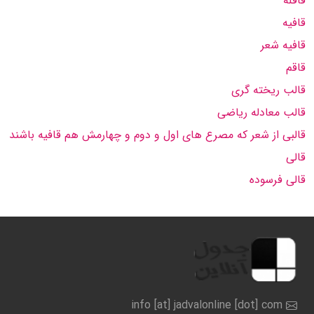
قافله
قافیه
قافیه شعر
قاقم
قالب ریخته گری
قالب معادله ریاضی
قالبی از شعر که مصرع های اول و دوم و چهارمش هم قافیه باشند
قالی
قالی فرسوده
info [at] jadvalonline [dot] com