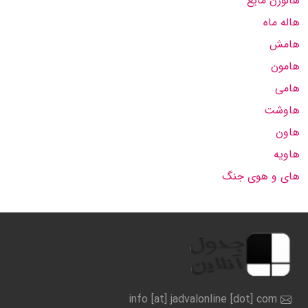
هالوژن مایع
هاله ماه
هامش
هامون
هامی
هاوشت
هاون
هاویه
های و هوی جنگ
info [at] jadvalonline [dot] com