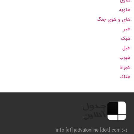
هاون
هاویه
های و هوی جنگ
هبر
هبک
هبل
هبوب
هبوط
هتاک
info [at] jadvalonline [dot] com