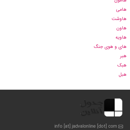
هامون
هامی
هاوشت
هاون
هاویه
های و هوی جنگ
هبر
هبک
هبل
info [at] jadvalonline [dot] com