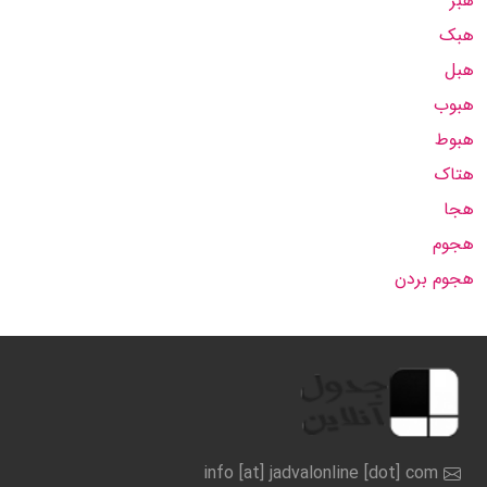
هبر
هبک
هبل
هبوب
هبوط
هتاک
هجا
هجوم
هجوم بردن
info [at] jadvalonline [dot] com