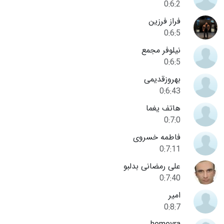
0:6:2
فراز فرزین
0:6:5
نیلوفر مجمع
0:6:5
بهروزقدیمی
0:6:43
هاتف یغما
0:7:0
فاطمه خسروی
0:7:11
علی رمضانی بدلبو
0:7:40
امیر
0:8:7