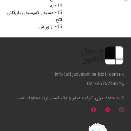
14-
رم…
15-
مسیول کمیسیون بازرگانی
اتح…
15-
از ورزش…
info [at] jadvalonline [dot] com
021-26767486
کلیه حقوق برای شرکت صفر و یک گستر آریا محفوظ است