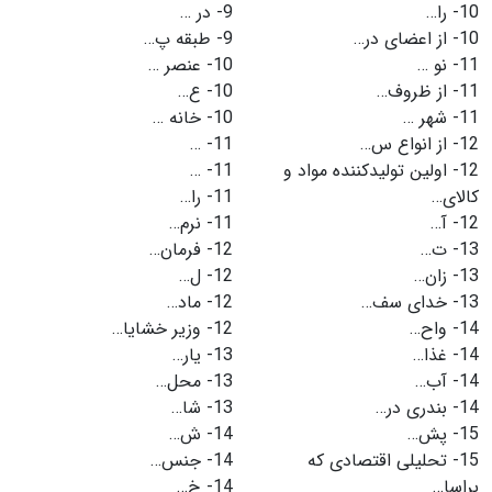
10-
را…
9-
در …
10-
از اعضای در…
9-
طبقه پ…
11-
نو …
10-
عنصر …
11-
از ظروف…
10-
ع…
11-
شهر …
10-
خانه …
12-
از انواع س…
11-
…
12-
اولین تولیدکننده مواد و
11-
…
کالای…
11-
را…
12-
آ…
11-
نرم…
13-
ت…
12-
فرمان…
13-
زان…
12-
ل…
13-
خدای سف…
12-
ماد…
14-
واح…
12-
وزیر خشایا…
14-
غذا…
13-
یار…
14-
آب…
13-
محل…
14-
بندری در…
13-
شا…
15-
پش…
14-
ش…
15-
تحلیلی اقتصادی که
14-
جنس…
براسا…
14-
خ…