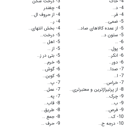
4-
خاک
3-
درخت شکن
4-
د…
4-
چغندر
4-
فر…
4-
از حروف ال…
5-
ضمی…
4-
ر…
5-
از عمده کالاهای صاد…
4-
بخش انتهای…
5-
ستون د…
5-
درخت…
6-
…
5-
اهل …
6-
پول…
5-
از …
6-
انکر…
5-
بتی در ز…
6-
دور…
6-
خرم…
7-
صدا…
6-
گوش…
7-
ا…
6-
کوبن…
7-
خراس…
7-
پ…
8-
از پرتیراژترین و معتبرتری…
7-
عمل…
9-
چرک…
7-
په…
9-
ب…
8-
قاب…
9-
فرص…
8-
طریق…
10-
ک…
8-
جمع …
10-
درجه ح…
9-
حرف …