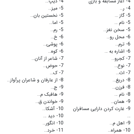
4-
آغاز مسابقه و بازی
4-
دیپ…
4-
ر…
5-
میز…
5-
گاز …
5-
نخستین بان…
5-
نام …
5-
اما…
5-
سخن نغز…
5-
رم…
6-
محل رو…
6-
خ…
6-
ترم…
6-
پوشی…
6-
اشاره به …
6-
کوه…
7-
کجرو…
7-
شاعر از آنان…
7-
نوع…
7-
حوض…
7-
اث…
7-
ک…
8-
دریغ…
8-
از عارفان و شاعران پرآواز…
8-
فرزن…
9-
ج…
8-
نام …
9-
هافبک م…
9-
همان…
9-
خواندن ق…
9-
غارت کردن دارایی مسافران
10-
آشکا…
…
10-
دید …
9-
اهل م…
10-
انگور…
10-
همراه…
11-
خرد…