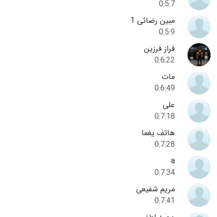
0:5:7
مبین رضائی 1
0:5:9
فراز فرزین
0:6:22
مات
0:6:49
علی
0:7:18
هاتف یغما
0:7:28
a
0:7:34
مریم شفیعی
0:7:41