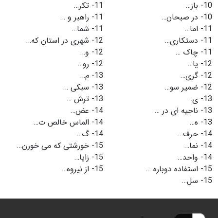
10-
باز…
11-
تکر…
10-
در صبحان…
11-
راهبر و …
11-
اما…
11-
شما…
11-
دستکاری…
12-
شهری در استان که…
11-
چاک …
12-
و…
12-
یا…
12-
رو…
12-
گری…
13-
م…
12-
ضمیر سو…
13-
سبکی …
13-
ی…
13-
ترش …
13-
ناحیه ای در …
14-
عض…
13-
ه…
14-
الماس خالص ت…
14-
حرف…
14-
گ…
14-
نما…
15-
خورشتی که می خورن…
14-
واحد…
15-
زاپا…
15-
استفاده دوباره …
15-
از نیروه…
15-
سل…