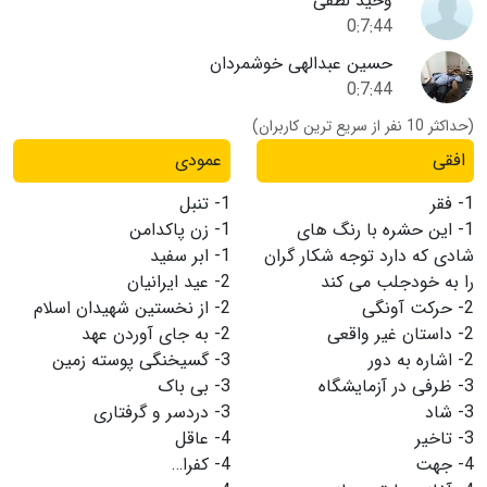
وحید لطفی
0:7:44
حسین عبدالهی خوشمردان
0:7:44
(حداکثر 10 نفر از سریع ترین کاربران)
افقی
عمودی
1-
فقر
1-
تنبل
1-
این حشره با رنگ های
1-
زن پاکدامن
شادی که دارد توجه شکار گران
1-
ابر سفید
را به خودجلب می کند
2-
عید ایرانیان
2-
حرکت آونگی
2-
از نخستین شهیدان اسلام
2-
داستان غیر واقعی
2-
به جای آوردن عهد
2-
اشاره به دور
3-
گسیخنگی پوسته زمین
3-
ظرفی در آزمایشگاه
3-
بی باک
3-
شاد
3-
دردسر و گرفتاری
3-
تاخیر
4-
عاقل
4-
جهت
4-
کفرا…