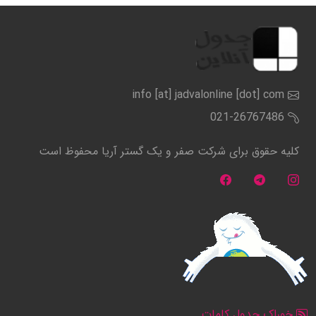
info [at] jadvalonline [dot] com
021-26767486
کلیه حقوق برای شرکت صفر و یک گستر آریا محفوظ است
خوراک جدول کلمات