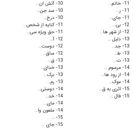
11-
خاتم…
10-
آتش ان…
11-
ر…
10-
سد جن…
11-
جای…
10-
درخ…
12-
بی…
11-
کنایه از شخص…
12-
از شهر ها…
11-
حق ویژه سی…
13-
دليل …
12-
آ…
13-
جد…
12-
دوست…
13-
ط…
12-
ساق…
13-
ت…
13-
ق…
14-
مرسوم …
13-
خدای…
14-
از رود ها…
13-
برک…
14-
موک…
13-
رم…
15-
اثری به ق…
14-
دوستی…
15-
فال …
14-
خد…
14-
مای…
14-
ملعون وا…
…
15-
15-
جای …