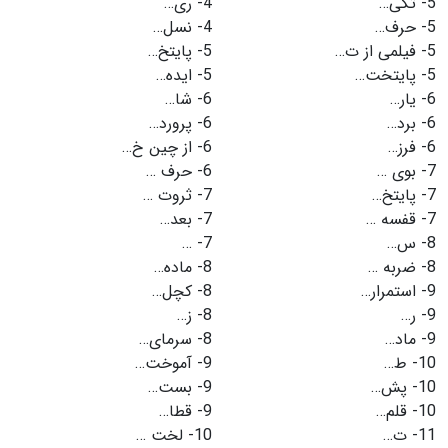
5-
تکی…
4-
ری…
5-
حرف…
4-
نسل…
5-
فیلمی از ت…
5-
پایتخ…
5-
پایتخت…
5-
ایده…
6-
یار…
6-
شا…
6-
برد…
6-
پرورد…
6-
فرز…
6-
از چین خ…
7-
بوی …
6-
حرف …
7-
پایتخ…
7-
ثروت …
7-
قفسه …
7-
بعد…
8-
س…
7-
…
8-
ضربه …
8-
ماده…
9-
استمرار…
8-
کچل…
9-
ر…
8-
ز…
9-
ماد…
8-
سرمای…
10-
ط…
9-
آموخت…
10-
پش…
9-
بست…
10-
قلم…
9-
قطا…
11-
ت…
10-
لخت …