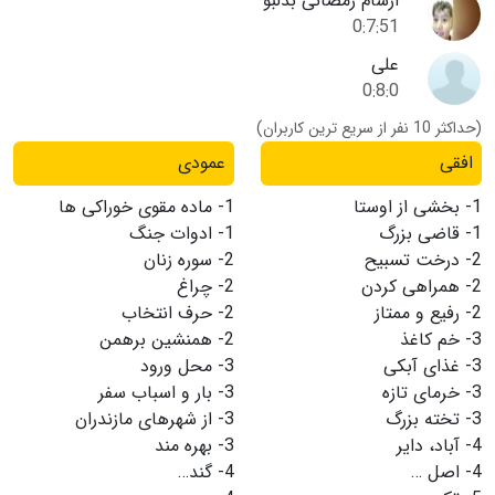
ارشام رمضانی بدلبو
0:7:51
علی
0:8:0
(حداکثر 10 نفر از سریع ترین کاربران)
افقی
عمودی
1-
بخشی از اوستا
1-
ماده مقوی خوراکی ها
1-
قاضی بزرگ
1-
ادوات جنگ
2-
درخت تسبیح
2-
سوره زنان
2-
همراهی کردن
2-
چراغ
2-
رفیع و ممتاز
2-
حرف انتخاب
3-
خم کاغذ
2-
همنشین برهمن
3-
غذای آبکی
3-
محل ورود
3-
خرمای تازه
3-
بار و اسباب سفر
3-
تخته بزرگ
3-
از شهرهای مازندران
4-
آباد، دایر
3-
بهره مند
4-
اصل …
4-
گند…