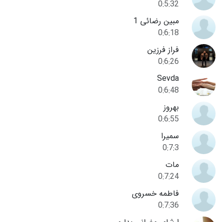
0:5:32
مبین رضائی 1
0:6:18
فراز فرزین
0:6:26
Sevda
0:6:48
بهروز
0:6:55
سمیرا
0:7:3
مات
0:7:24
فاطمه خسروی
0:7:36