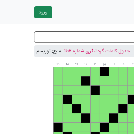
ورود
جدول کلمات گردشگری شماره 158
منبع:
توریسم
15
14
13
12
11
9
8
7
10