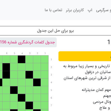
سرگرمی
اپ
کاربران برتر
تماس با ما
برو برای حل این جدول
جدول کلمات گردشگری شماره 156
6
5
3
2
1
4
1
تاریخی و بسیار زیبا مربوط به
2
انیان در دزفول
3
از شرقی ترین شهرهای استان
4
هم کمان مدیترانه
5
جهنم
6
ونال مردمی
7
و علاج