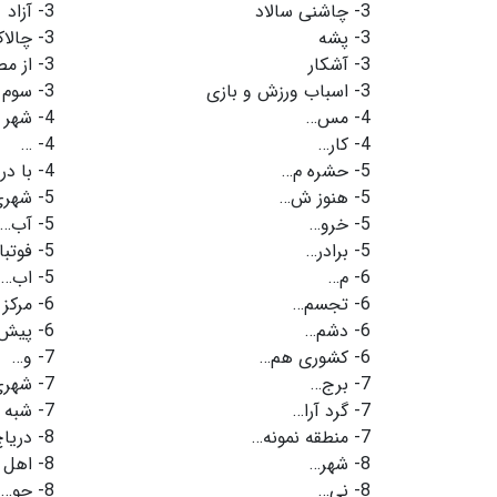
3-
چاشنی سالاد
3-
آزاد
3-
پشه
3-
چالا
3-
آشکار
3-
از م
3-
اسباب ورزش و بازی
3-
سوم
4-
مس…
4-
شهر 
4-
کار…
4-
…
5-
حشره م…
4-
با در
5-
هنوز ش…
5-
شهری
5-
خرو…
5-
آب…
5-
برادر…
5-
فوتبا
6-
م…
5-
اب…
6-
تجسم…
6-
مرکز
6-
دشم…
6-
پیش
6-
کشوری هم…
7-
و…
7-
برج…
7-
شهری 
7-
گرد آرا…
7-
شبه ج
7-
منطقه نمونه…
8-
دریا
8-
شهر…
8-
اهل 
8-
نی…
8-
جو…