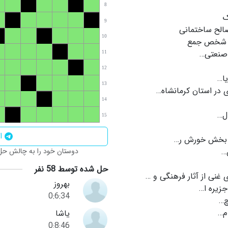
8
ک
9
صالح ساختمانی
10
 شخص جمع
صنعتی…
11
12
یا…
13
 در استان کرمانشاه…
14
ل…
15
اش
 بخش خورش ر…
…
دوستان خود را به چالش حل ا
حل شده توسط 58 نفر
غنی از آثار فرهنگی و …
بهروز
زیره ا…
0:6:34
چ…
م…
یاشا
0:8:46