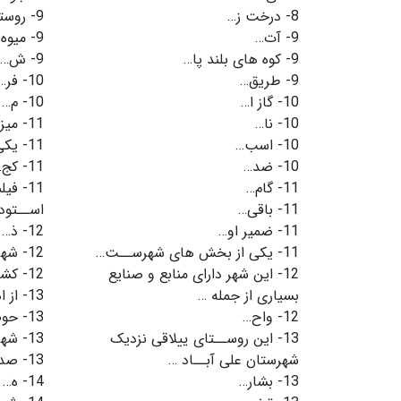
8-
درخت ز…
9-
روست
9-
آت…
9-
میوه
9-
کوه های بلند پا…
9-
ش…
9-
طریق…
10-
فر…
10-
گاز ا…
10-
م…
10-
نا…
11-
میز
10-
اسب…
11-
یکی
10-
ضد…
11-
کج…
11-
گام…
11-
فیل
11-
باقی…
اســتود
11-
ضمیر او…
12-
ذ…
11-
یکى از بخش هاى شهرســت…
12-
شهر
12-
این شهر داراى منابع و صنایع
12-
کشو
بسیارى از جمله …
13-
از 
12-
واح…
13-
حو
13-
این روســتاى ییلاقى نزدیک
13-
شهر
شهرستان على آبــاد …
13-
صد 
13-
بشار…
14-
ه…