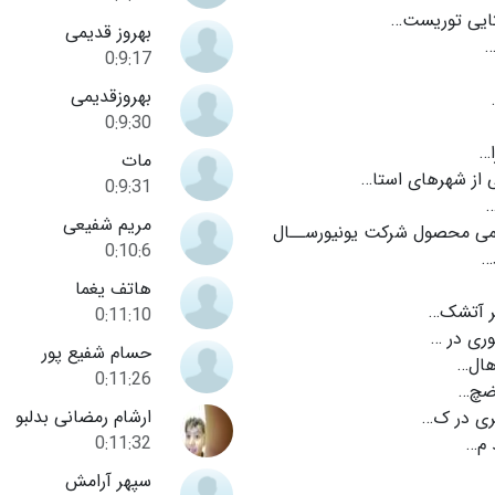
ایی توریست…
بهروز قدیمی
…
0:9:17
بهروزقدیمی
0:9:30
ا…
مات
 از شهرهای استا…
0:9:31
مریم شفیعی
مى محصول شرکت یونیورســال
0:10:6
…
هاتف یغما
 آتشک…
0:11:10
ری در …
حسام شفیع پور
اهال…
0:11:26
ضچ…
ارشام رمضانی بدلبو
ی در ک…
0:11:32
م…
سپهر آرامش