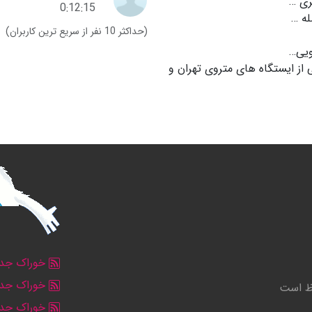
ی …
0:12:15
ه …
(حداکثر 10 نفر از سریع ترین کاربران)
ویی…
 از ایستگاه هاى متروى تهران و
خوراک جدو
خوراک جدو
وظ است
خوراک جد