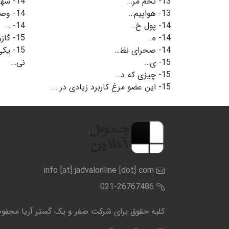
13-
تخم مر…
14-
شهر
13-
هواپیم…
14-
وصل
14-
پول خ…
14-
…
14-
ه…
15-
گاز
14-
صحرای نظ…
15-
یکى
15-
ی…
نی…
15-
چیزی که د…
15-
این عضو مرغ کاربرد زیادی در …
info [at] jadvalonline [dot] com
021-26767486
کلیه حقوق برای شرکت صفر و یک گستر آریا محف