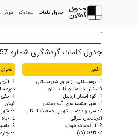
جدول کلمات
سودوکو
هوش و 
جدول کلمات گردشگری شماره 157
افقی
عمودی
1-
روســتایى از توابع شهرســتان
1-
اثری 
گالیکش در استان گلســتان
دوره ساس
1-
کوه استان اردبیل
1-
یکی 
1-
شهر چشمه های آب معدنی
گیلان
2-
سی و دومین شهر پر جمعیت استان
2-
شهر م
آذربایجان شرقی
2-
چاه 
2-
از قطعات خودرو
2-
ناسی
2-
تلفظ (ک)
2-
چاره 