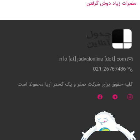
مضرات زیاد دوش گرفتن
info [at] jadvalonline [dot] com
021-26767486
کلیه حقوق برای شرکت صفر و یک گستر آریا محفوظ است