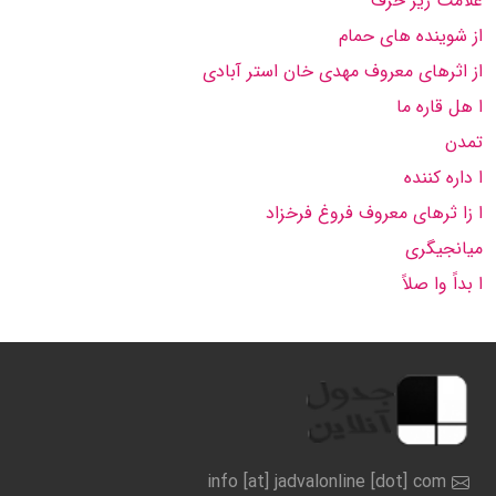
علامت زیر حرف
از شوینده های حمام
از اثرهای معروف مهدی خان استر آبادی
ا هل قاره ما
تمدن
ا داره كننده
ا زا ثرهای معروف فروغ فرخزاد
میانجیگری
ا بداً وا صلاً
info [at] jadvalonline [dot] com