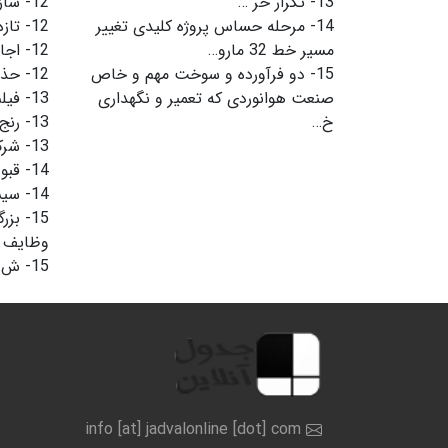
13-
تکرار حر …
12-
ساز
14-
مرحله حساس پروژه کلیدی تغییر
12-
تازه
مسیر خط 32 مارو…
12-
اجا
15-
دو فرآورده و سوخت مهم و خاص
12-
حذف
صنعت هوانوردی که تعمیر و نگهداری
13-
فیلم
خ…
13-
رنج
13-
شرک
14-
قبو
14-
سیس
15-
بزر
وظایف 
15-
ش…
info [at] jadvalonline [dot] com