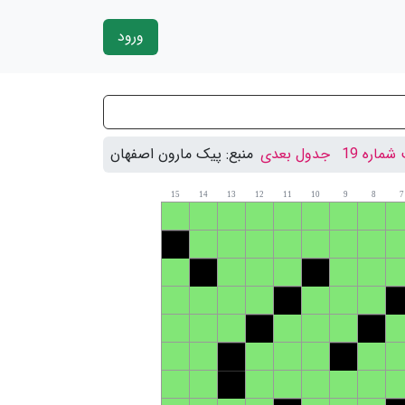
ورود
ماره 19
جدول بعدی
منبع:
پیک مارون اصفهان
15
14
13
12
11
10
9
8
7