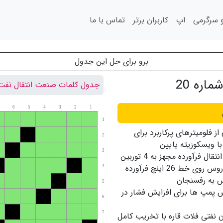
سرگرمی
اپ
کاربران برتر
تماس با ما
برو برای حل این جدول
ره 20
جدول کلمات صنعت انتقال نفت ش
6
5
4
3
2
1
1
از فلومیترهای پرکاربرد برای
2
با ویسکوزیته پایین
3
مرکز انتقال فرآورده مجهز به 4 توربین
سولار تاروس روی خط 26 اینچ فرآورده
4
س به رفسنجان
5
ش پمپ ها برای افزایش فشار در
6
7
 نفتی فلات قاره با تخریب کامل