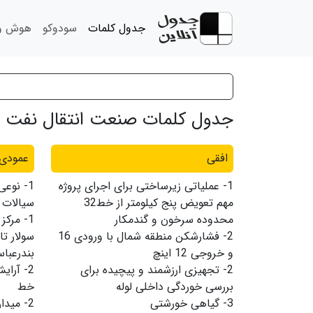
جدول کلمات
سودوکو
هوش و 
جدول کلمات صنعت انتقال نفت شما
افقی
عمودی
1-
عملیاتی زیرساختی برای اجرای پروژه
1-
نوعی 
مهم تعویض پنج کیلومتر از خط32
سیالات 
محدوده سرخون و گندمکار
1-
2-
فشارشکن منطقه شمال با ورودی 16
و خروجی 12 اینچ
بندرعبا
2-
تجهیزی ارزشمند و پیچیده برای
2-
آرای
بررسی خوردگی داخلی لوله
خط
3-
گیاهی خورشتی
2-
میدان