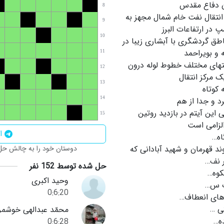
ن دفاع مقدس
8
انتقال نفت خام شمال مجهز به
9
پ در ارتفاعات البرز
10
اطق گردشگری با آبشاری زیبا در
 و بویراحمد
11
های مختلف خطوط لوله درون
12
 مرکز انتقال
13
کوتاه
د و جدا از هم
14
 این آیتم در بازدید روتین
15
لزامی است
اش
اه…
د قهرمان و شهید آبادانی که
دوستان خود را به چالش حل ا
 نف…
حل شده توسط 152 نفر
کوه…
وحید اکبری
 س…
0:6:20
 های انعطاف…
ی …
محمّد عبدالهی خوشمر
ه…
0:6:28