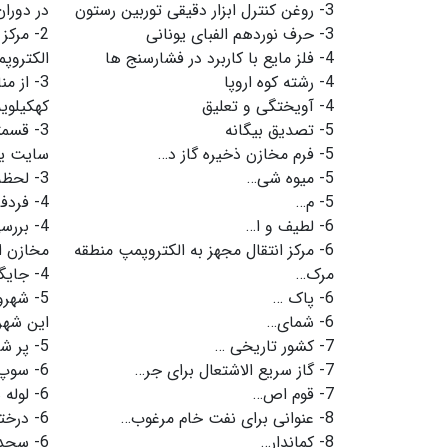
3-
روغن کنترل ابزار دقیقی توربین رستون
در دورا
3-
حرف نوردهم الفبای یونانی
2-
مرکز 
4-
فلز مایع با کاربرد در فشارسنج ها
الکتروپم
4-
رشته کوه اروپا
3-
از من
4-
آویختگی و تعلیق
کهکیلویه
5-
تصدیق بیگانه
3-
قسمت
5-
فرم مخازن ذخیره گاز د…
سایت یک
5-
میوه شی…
3-
لحظه 
5-
م…
4-
فردفر
6-
لطیف و ا…
4-
بررسی
6-
مرکز انتقال مجهز به الکتروپمپ منطقه
مخازن ا
مرک…
4-
جایگ
6-
پاک …
5-
شهرون
6-
شمای…
این شهر
7-
کشور تاریخی …
5-
پر ش
7-
گاز سریع الاشتعال برای جر…
6-
سوپ
7-
قوم اص…
6-
لوله
8-
عنوانی برای نفت خام مرغوب…
6-
درخت
8-
کماندار…
6-
سجد