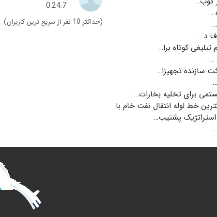
 کوب…
0:24:7
 …
(حداکثر 10 نفر از سریع ترین کاربران)
…
 د…
 تبلیغی کوتاه برا…
 …
ت سازنده تجهیزا…
…
تمی برای تخلیه بخارات…
گترین خط لوله انتقال نفت خام با
استراتژیک پشتیب…