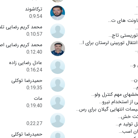
ترکاشوند
…
0:9:54
عاونت های ت…
محمد کریم رضایی تل
…
0:10:57
توریستی تاج…
انتقال توربینی لرستان برای ا…
محمد کریم رضایی اص
…
0:12:40
عادل رضایی زاده
 و…
0:16:24
ن…
حمیدرضا توکلی
…
0:19:35
بخشهای مهم کنترل ولو…
مات
ی از استخدام نیرو…
0:19:40
یسات انتهایی گیلان برای رس…
کت خش…
0:22:27
ل تولید م…
ن اسب…
حمیدرضا توکلی