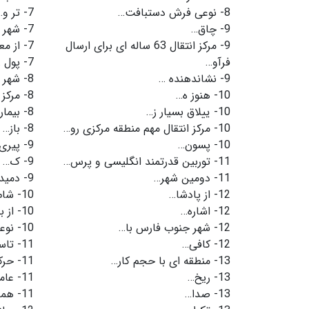
8-
نوعی فرش دستبافت…
7-
تر و…
9-
چاق…
7-
شهر 
9-
مرکز انتقال 63 ساله ای برای ارسال
7-
از م
فرآو…
7-
پول 
9-
نشاندهنده …
8-
شهر 
10-
هنوز ه…
8-
مرکز 
10-
ییلاق بسیار ز…
8-
بیمار
10-
مرکز انتقال مهم منطقه مرکزی رو…
8-
باز…
10-
پسون…
9-
پیری
11-
توربین قدرتمند انگلیسی و پرس…
9-
ک…
11-
دومین شهر…
9-
دمید
12-
از پادشا…
10-
شام
12-
اشاره…
10-
از 
12-
شهر جنوب فارس با…
10-
نوع
12-
کافی…
11-
تاس
13-
منطقه ای با حجم کار…
11-
حر
13-
ریخ…
11-
عام
13-
صدا…
11-
هما