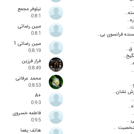
نیلوفر مجمع
ته…
0:8:1
ره…
مبین رضائی
ت…
0:8:1
سنده فرانسوی بی…
مبین رضائی 1
ق…
0:8:19
نگیخ…
فراز فرزین
ه…
0:8:49
محمد عرفانی
و…
0:8:53
زش نشان…
+A
…
0:9:3
ه…
فاطمه خسروی
0:9:5
ی …
شخصیت …
هاتف یغما