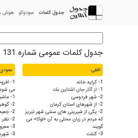
جدول کلمات
سودوکو
هوش و 
جدول کلمات عمومی شماره 131
افقی
عمودی
1-
كرایه خانه
1-
افروخ
1-
از آثار جان اشتاین بك
می شود
2-
شهر فردوسی
1-
ماشی
2-
از شهرهای استان كرمان
2-
گوهر
2-
یكی از شیرینی های سنتی شهر تبریز
2-
جعبه
كه مردم در زبان محلی به آن «لوكا» می
2-
نظر
گویند
3-
معرو
3-
كتلت
3-
شهرست