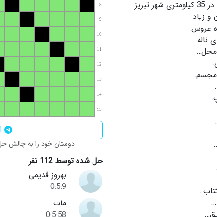
 شهر تبریز
8
 و زیاد
9
ه عروس
10
 ناله
محل…
11
…
12
مجسم…
13
پ…
14
15
اش
دوستان خود را به چالش حل ا
…
حل شده توسط 112 نفر
…
بهروز قدیمی
0:5:9
تاب …
…
مات
ق…
0:5:58