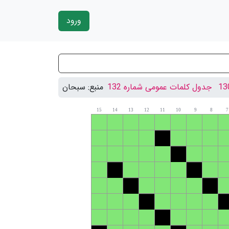
ورود
جدول کلمات عمومی شماره 132
منبع:
سبحان
15
14
13
12
11
10
9
8
7