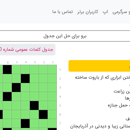
سرگرمی
اپ
کاربران برتر
تماس با ما
برو برای حل این جدول
جدول کلمات عمومی شماره 130
5
4
3
2
1
6
1
تن ابزاری كه از باروت ساخته
2
3
ن زراعت
ها
4
 حمل جنازه
5
6
ف
7
انی زیبا و دیدنی در آذربایجان