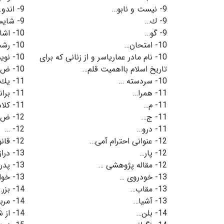
9-
نیست و نابو…
9-
اندو…
9-
ك…
9-
شایس
9-
گو…
10-
اشا
10-
امتحان…
10-
رش
10-
نام مادر عماریاسر و از زنانی كه برای
10-
نوی
تاریخ اسلام بااهمیت قلم…
10-
ض…
10-
سردسته …
11-
یك 
11-
همرا…
11-
برا
11-
م…
11-
كلا
11-
ج…
12-
ض…
11-
درو…
12-
…
12-
عنوانی احترام آمی…
12-
قان
12-
پار…
13-
درا
12-
مقاله پژوهشی …
13-
پدر
13-
خودروی …
13-
خوا
13-
مقاب…
14-
بزر…
13-
آشیا…
14-
مرب
14-
بلن…
14-
از 