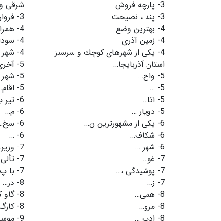
3-
پارچه فروش
شرقی و در 35 كیلومتری
3-
پند ، نصیحت
3-
فروان
4-
بهترین وضع
4-
همرا
4-
زمین آذری
4-
سودای
4-
یكی از شهرهای كوچك و سرسبز
4-
شهر 
استان آذربایجا…
5-
آخری
5-
واح…
5-
شهر 
5-
…
5-
اقام…
5-
اتا…
6-
تیر 
5-
دویار …
6-
م…
6-
یكی از مشهورترین ن…
6-
سخ…
6-
شكاف…
6-
…
6-
شهر …
7-
وزیر…
7-
غو…
7-
تألی
7-
پوشیدگی ،…
7-
با پ
7-
ز…
8-
در…
8-
همی…
8-
گاو ك
8-
مرو…
8-
كارگ
8-
ادب …
9-
موسی