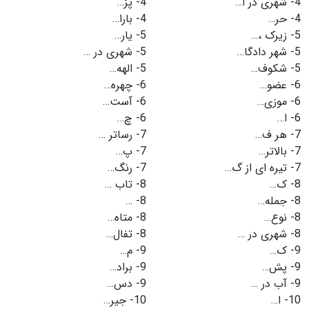
4-
شهری در ا…
4-
پز…
4-
حر…
4-
بارا…
5-
زیرک ،…
5-
یار…
5-
شهر دادگا…
5-
شهری در …
5-
شکوف…
5-
الهه…
6-
عضو…
6-
چهره…
6-
موزی…
6-
آست…
6-
ا…
6-
چ…
7-
هر ف…
7-
رساتر …
7-
بالاتر…
7-
پ…
7-
تیره ای از گ…
7-
رنگ…
8-
ک…
8-
تاب …
8-
جمله…
8-
…
8-
نوع…
8-
متاه…
8-
شهری در …
8-
تفال…
9-
ک…
9-
م…
9-
پش…
9-
براد…
9-
آب در …
9-
دس…
10-
ا…
10-
جیر…