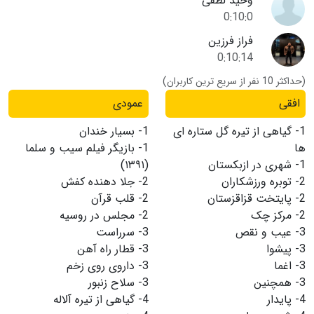
وحید لطفی
0:10:0
فراز فرزین
0:10:14
(حداکثر 10 نفر از سریع ترین کاربران)
افقی
عمودی
1-
گیاهی از تیره گل ستاره ای
1-
بسیار خندان
ها
1-
بازیگر فیلم سیب و سلما
1-
شهری در ازبکستان
(۱۳۹۱)
2-
توبره ورزشکاران
2-
جلا دهنده کفش
2-
پایتخت قزاقزستان
2-
قلب قرآن
2-
مرکز چک
2-
مجلس در روسیه
3-
عیب و نقص
3-
سرراست
3-
پیشوا
3-
قطار راه آهن
3-
اغما
3-
داروی روی زخم
3-
همچنین
3-
سلاح زنبور
4-
پایدار
4-
گیاهی از تیره آلاله