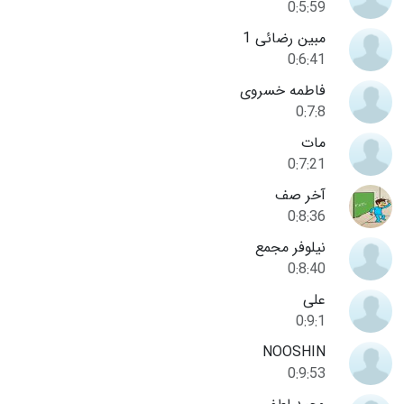
0:5:59
مبین رضائی 1
0:6:41
فاطمه خسروی
0:7:8
مات
0:7:21
آخر صف
0:8:36
نیلوفر مجمع
0:8:40
علی
0:9:1
NOOSHIN
0:9:53