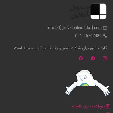
info [at] jadvalonline [dot] com
021-26767486
کلیه حقوق برای شرکت صفر و یک گستر آریا محفوظ است
خوراک جدول کلمات